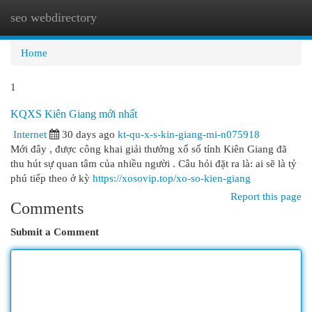
seo webdirectory
Togg
navi
Home
1
KQXS Kiên Giang mới nhất
Internet
30 days ago
kt-qu-x-s-kin-giang-mi-n075918
Mới đây , được công khai giải thưởng xổ số tỉnh Kiên Giang đã
thu hút sự quan tâm của nhiều người . Câu hỏi đặt ra là: ai sẽ là tỷ
phú tiếp theo ở kỳ
https://xosovip.top/xo-so-kien-giang
Report this page
Comments
Submit a Comment