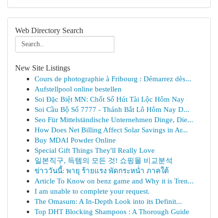
Web Directory Search
New Site Listings
Cours de photographie à Fribourg : Démarrez dès...
Aufstellpool online bestellen
Soi Đặc Biệt MN: Chốt Số Hút Tài Lộc Hôm Nay
Soi Cầu Bộ Số 7777 - Thánh Bắt Lô Hôm Nay D...
Seo Für Mittelständische Unternehmen Dinge, Die...
How Does Net Billing Affect Solar Savings in Ar...
Buy MDAI Powder Online
Special Gift Things They'll Really Love
일본직구, 득템의 모든 것! 쇼핑몰 비교분석
ข่าววันนี้: พายุ ร้ายแรง พัดกระหน่ำ ภาคใต้
Article To Know on benz game and Why it is Tren...
I am unable to complete your request.
The Omasum: A In-Depth Look into its Definit...
Top DHT Blocking Shampoos : A Thorough Guide