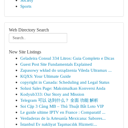
Society
Sports
Web Directory Search
New Site Listings
Geladeira Consul 334 Litros: Guia Completo e Dicas
Guest Post Site Fundamentals Explained
Zapasowy wkład do urządzenia Vileda Ultramax ...
KQXS: Your Ultimate Guide
copyright in Canada: Scheduling and Legal Status
Solusi Sales Page: Maksimalkan Konversi Anda
Kodyub333: Our Story and Mission
Telegram 可以 达到什么？ 全面 功能 解析
Soi Cặp 3 Càng MB – Thủ Thuật Bắt Loto VIP
Le guide ultime IPTV en France : Comparatif ...
Verdaderas de la Artesanía Mexicana: Sabores...
İstanbul Ev nakliyat Taşımacılık Hizmeti:...