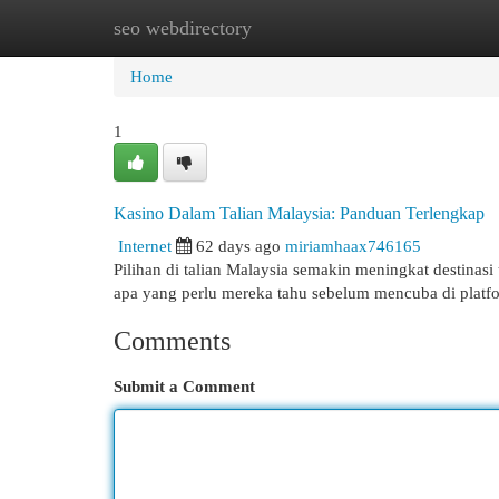
seo webdirectory
Home
New Site Listings
Add Site
Cat
Home
1
Kasino Dalam Talian Malaysia: Panduan Terlengkap
Internet
62 days ago
miriamhaax746165
Pilihan di talian Malaysia semakin meningkat destinas
apa yang perlu mereka tahu sebelum mencuba di platf
Comments
Submit a Comment