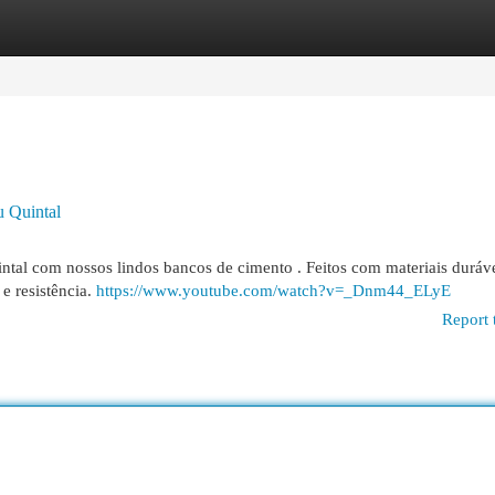
egories
Register
Login
u Quintal
intal com nossos lindos bancos de cimento . Feitos com materiais duráve
e resistência.
https://www.youtube.com/watch?v=_Dnm44_ELyE
Report 