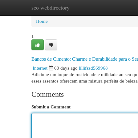
seo webdirectory
Home
New Site Listings
Add Site
Cat
Home
1
Bancos de Cimento: Charme e Durabilidade para o Se
Internet
60 days ago
lillifszd569968
Adicione um toque de rusticidade e utilidade ao seu qu
esses assentos oferecem uma mistura perfeita de beleza 
Comments
Submit a Comment