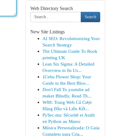
Web Directory Search
Search
New Site Listings
AI SEO: Revolutionizing Your
Search Strategy
The Ultimate Guide To Book
printing UK
Lean Six Sigma: A Detailed
Overview to Its Us...
{Cebu Flower Shop: Your
Guide to the Best Bloo...
Don't Fall To youtube ad
maker Blindly, Read Th...
W88: Trang Web Cá Cược
Hàng Đầu và Liên Kết...
PySec.ma: Sécurité et Audit
en Python au Maroc
Música Personalizada: O Guia
Completo para Cria...