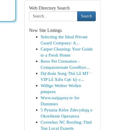
Web Directory Search
Search
New Site Listings
Selecting the Ideal Private
Guard Company: A...
Carpet Cleaning: Your Guide
to a Fresh Home
Reno Pet Cremation -
Compassionate Goodbye...
Dự đoán Song Thủ Lô MT ·
VIP Lô Xiên Cực kỳ c...
Willige Weiber Wollen
pimpern
Www.naijaprey.tv for
Dummies
5 Pytania Które Zdecydują o
Określenie Operatora
Cornelius NC Roofing: Find
Top Local Experts