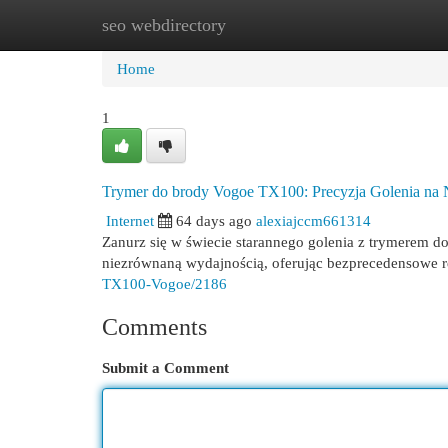
seo webdirectory
Home
New Site Listings
Add Site
Cat
Home
1
Trymer do brody Vogoe TX100: Precyzja Golenia n
Internet
64 days ago
alexiajccm661314
Zanurz się w świecie starannego golenia z trymerem 
niezrównaną wydajnością, oferując bezprecedensowe r
TX100-Vogoe/2186
Comments
Submit a Comment