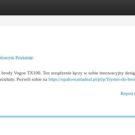
egories
Register
Login
a Nowym Poziomie
do brody Vogoe TX100. Ten urządzenie łączy w sobie innowacyjny desig
ezultaty. Pozwól sobie na
https://opakowaniadeal.pl/pl/p/Trymer-do-bro
Report 