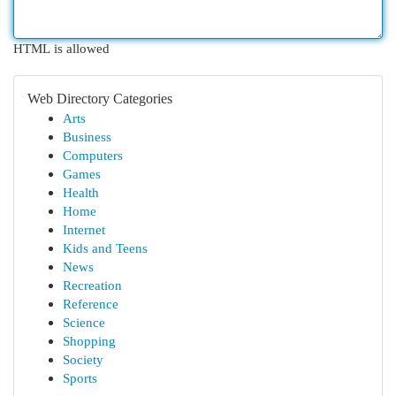
HTML is allowed
Web Directory Categories
Arts
Business
Computers
Games
Health
Home
Internet
Kids and Teens
News
Recreation
Reference
Science
Shopping
Society
Sports