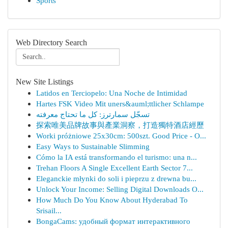
Sports
Web Directory Search
New Site Listings
Latidos en Terciopelo: Una Noche de Intimidad
Hartes FSK Video Mit uners&auml;ttlicher Schlampe
تسجّل سمارترز: كل ما تحتاج معرفته
探索唯美品牌故事與產業洞察，打造獨特酒店經歷
Worki próżniowe 25x30cm: 500szt. Good Price - O...
Easy Ways to Sustainable Slimming
Cómo la IA está transformando el turismo: una n...
Trehan Floors A Single Excellent Earth Sector 7...
Eleganckie młynki do soli i pieprzu z drewna bu...
Unlock Your Income: Selling Digital Downloads O...
How Much Do You Know About Hyderabad To
Srisail...
BongaCams: удобный формат интерактивного