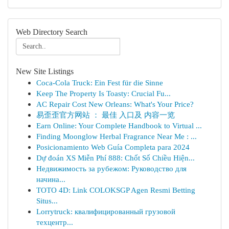
Web Directory Search
New Site Listings
Coca-Cola Truck: Ein Fest für die Sinne
Keep The Property Is Toasty: Crucial Fu...
AC Repair Cost New Orleans: What's Your Price?
易歪歪官方网站 ： 最佳 入口及 内容一览
Earn Online: Your Complete Handbook to Virtual ...
Finding Moonglow Herbal Fragrance Near Me : ...
Posicionamiento Web Guía Completa para 2024
Dự đoán XS Miễn Phí 888: Chốt Số Chiều Hiện...
Недвижимость за рубежом: Руководство для
начина...
TOTO 4D: Link COLOKSGP Agen Resmi Betting
Situs...
Lorrytruck: квалифицированный грузовой
техцентр...