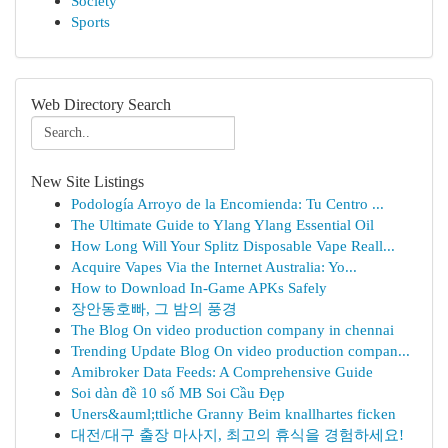
Society
Sports
Web Directory Search
New Site Listings
Podología Arroyo de la Encomienda: Tu Centro ...
The Ultimate Guide to Ylang Ylang Essential Oil
How Long Will Your Splitz Disposable Vape Reall...
Acquire Vapes Via the Internet Australia: Yo...
How to Download In-Game APKs Safely
장안동호빠, 그 밤의 풍경
The Blog On video production company in chennai
Trending Update Blog On video production compan...
Amibroker Data Feeds: A Comprehensive Guide
Soi dàn đề 10 số MB Soi Cầu Đẹp
Uners&auml;ttliche Granny Beim knallhartes ficken
대전/대구 출장 마사지, 최고의 휴식을 경험하세요!