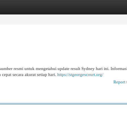
egories
Register
Login
 sumber resmi untuk mengetahui update result Sydney hari ini. Informasi
epat secara akurat setiap hari.
https://stgeorgescourt.org/
Report 