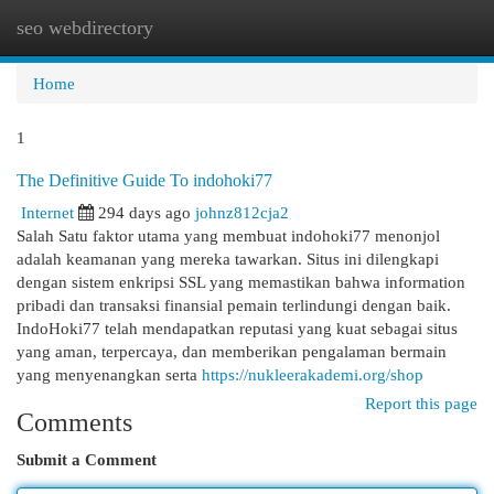
seo webdirectory
Togg
navi
Home
1
The Definitive Guide To indohoki77
Internet
294 days ago
johnz812cja2
Salah Satu faktor utama yang membuat indohoki77 menonjol
adalah keamanan yang mereka tawarkan. Situs ini dilengkapi
dengan sistem enkripsi SSL yang memastikan bahwa information
pribadi dan transaksi finansial pemain terlindungi dengan baik.
IndoHoki77 telah mendapatkan reputasi yang kuat sebagai situs
yang aman, terpercaya, dan memberikan pengalaman bermain
yang menyenangkan serta
https://nukleerakademi.org/shop
Report this page
Comments
Submit a Comment