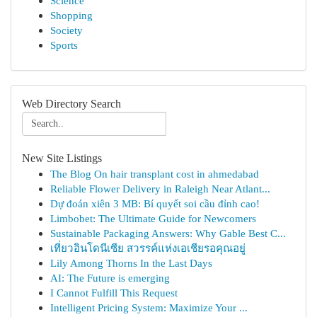
Science
Shopping
Society
Sports
Web Directory Search
New Site Listings
The Blog On hair transplant cost in ahmedabad
Reliable Flower Delivery in Raleigh Near Atlant...
Dự đoán xiên 3 MB: Bí quyết soi cầu đỉnh cao!
Limbobet: The Ultimate Guide for Newcomers
Sustainable Packaging Answers: Why Gable Best C...
เที่ยวอินโดนีเซีย สวรรค์แห่งเอเชียรอคุณอยู่
Lily Among Thorns In the Last Days
AI: The Future is emerging
I Cannot Fulfill This Request
Intelligent Pricing System: Maximize Your ...