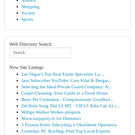
Science
Shopping
Society
Sports
Web Directory Search
New Site Listings
Las Vegas's Top Real Estate Specialist: Lo...
Jasa Subscriber YouTube: Cara Kilat & Bergar...
Selecting the Ideal Private Guard Company: A...
Carpet Cleaning: Your Guide to a Fresh Home
Reno Pet Cremation - Compassionate Goodbye...
Dự đoán Song Thủ Lô MT · VIP Lô Xiên Cực kỳ c...
Willige Weiber Wollen pimpern
Www.naijaprey.tv for Dummies
5 Pytania Które Zdecydują o Określenie Operatora
Cornelius NC Roofing: Find Top Local Experts