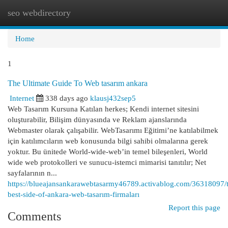
seo webdirectory
Togg
navi
Home
1
The Ultimate Guide To Web tasarım ankara
Internet
338 days ago
klausj432sep5
Web Tasarım Kursuna Katılan herkes; Kendi internet sitesini
oluşturabilir, Bilişim dünyasında ve Reklam ajanslarında
Webmaster olarak çalışabilir. WebTasarımı Eğitimi’ne katılabilmek
için katılımcıların web konusunda bilgi sahibi olmalarına gerek
yoktur. Bu ünitede World-wide-web’in temel bileşenleri, World
wide web protokolleri ve sunucu-istemci mimarisi tanıtılır; Net
sayfalarının n...
https://blueajansankarawebtasarmy46789.activablog.com/36318097/
best-side-of-ankara-web-tasarım-firmaları
Report this page
Comments