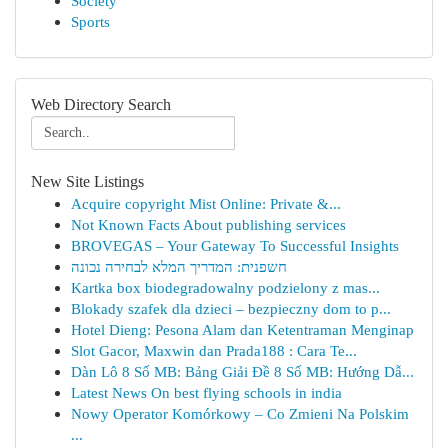
Society
Sports
Web Directory Search
New Site Listings
Acquire copyright Mist Online: Private &...
Not Known Facts About publishing services
BROVEGAS – Your Gateway To Successful Insights
חשפנית: המדריך המלא לבחירה נכונה
Kartka box biodegradowalny podzielony z mas...
Blokady szafek dla dzieci – bezpieczny dom to p...
Hotel Dieng: Pesona Alam dan Ketentraman Menginap
Slot Gacor, Maxwin dan Prada188 : Cara Te...
Dàn Lô 8 Số MB: Bảng Giải Đề 8 Số MB: Hướng Dẫ...
Latest News On best flying schools in india
Nowy Operator Komórkowy – Co Zmieni Na Polskim
...