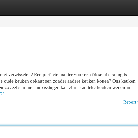
egories
Register
Login
et verwisselen? Een perfecte manier voor een frisse uitstraling is
e je oude keuken opknappen zonder andere keuken kopen? Ons keuken
 een zoveel slimme aanpassingen kan zijn je antieke keuken wederom
2/
Report 