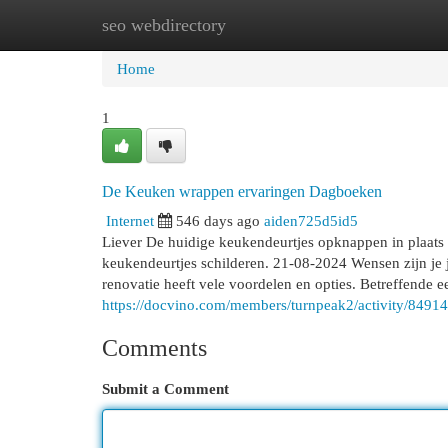
seo webdirectory
Home
New Site Listings
Add Site
Cat
Home
1
De Keuken wrappen ervaringen Dagboeken
Internet
546 days ago
aiden725d5id5
Liever De huidige keukendeurtjes opknappen in plaats m
keukendeurtjes schilderen. 21-08-2024 Wensen zijn j
renovatie heeft vele voordelen en opties. Betreffende
https://docvino.com/members/turnpeak2/activity/84914
Comments
Submit a Comment