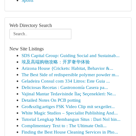
Sports
Web Directory Search
New Site Listings
SDS Capital Group: Guiding Social and Sustainab...
埃及高端购物攻略：开罗奢华体验
Arizona House {Crickets: Habitat, Behavior &...
The Best Side of redispersible polymer powder m...
Geladeira Consul com 334 Litros: Este Guia ...
Deliciosas Recetas : Gastronomía Casera pa...
Vajinal Mantar Tedavisinde İlaç Seçenekleri: Ne...
Detailed Notes On PCB potting
Gro&szlig;artiges FSK Video Clip mit sexgeiler...
White Magic Studios – Specialist Publishing And...
Tutorial Lengkap Membangun Situs : Dari Nol hin...
Complimentary Text to : The Ultimate Onli...
Finding the Best House Cleaning Services in Pho...